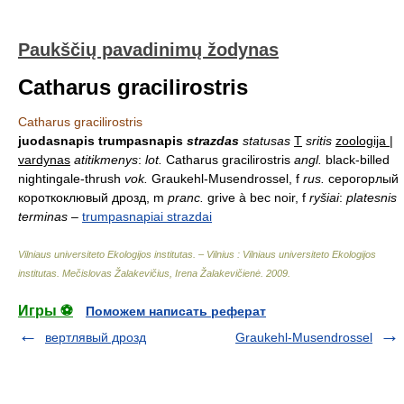
Paukščių pavadinimų žodynas
Catharus gracilirostris
Catharus gracilirostris
juodasnapis trumpasnapis
strazdas
statusas
T
sritis
zoologija |
vardynas
atitikmenys
:
lot.
Catharus gracilirostris
angl.
black-billed
nightingale-thrush
vok.
Graukehl-Musendrossel, f
rus.
серогорлый
короткоклювый дрозд, m
pranc.
grive à bec noir, f
ryšiai
:
platesnis
terminas
–
trumpasnapiai strazdai
Vilniaus universiteto Ekologijos institutas. – Vilnius : Vilniaus universiteto Ekologijos
institutas
.
Mečislovas Žalakevičius, Irena Žalakevičienė
.
2009
.
Игры ⚽
Поможем написать реферат
вертлявый дрозд
Graukehl-Musendrossel