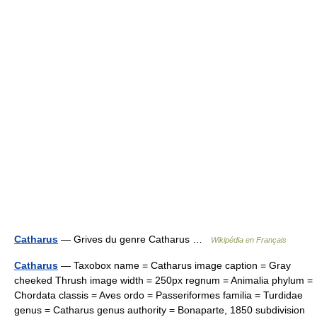
Catharus
— Grives du genre Catharus …
Wikipédia en Français
Catharus
— Taxobox name = Catharus image caption = Gray
cheeked Thrush image width = 250px regnum = Animalia phylum =
Chordata classis = Aves ordo = Passeriformes familia = Turdidae
genus = Catharus genus authority = Bonaparte, 1850 subdivision