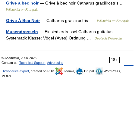
Grive a bec noir
— Grive à bec noir Catharus gracilirostris …
Wikipédia en Français
Grive À Bec Noir
— Catharus gracilirostris …
Wikipédia en Français
Musendrosseln
— Einsiedlerdrossel Catharus guttatus
Systematik Klasse: Vögel (Aves) Ordnung …
Deutsch Wikipedia
© Academic, 2000-2026
18+
Contact us:
Technical Support
,
Advertising
Dictionaries export
, created on PHP,
Joomla,
Drupal,
WordPress,
MODx.