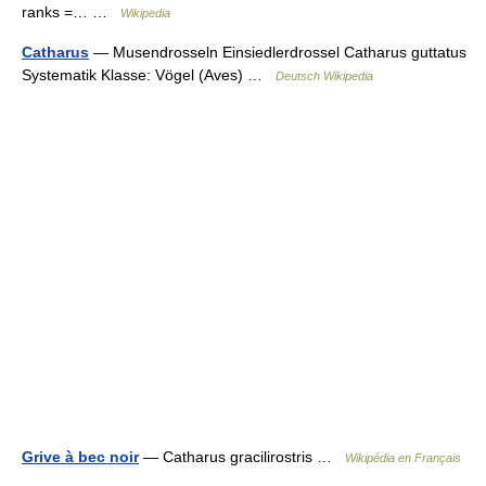
ranks =… …
Wikipedia
Catharus
— Musendrosseln Einsiedlerdrossel Catharus guttatus
Systematik Klasse: Vögel (Aves) …
Deutsch Wikipedia
Grive à bec noir
— Catharus gracilirostris …
Wikipédia en Français