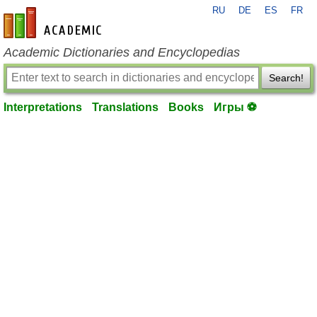
RU
DE
ES
FR
en-academic.com
Academic Dictionaries and Encyclopedias
Search!
Interpretations
Translations
Books
Игры ⚽